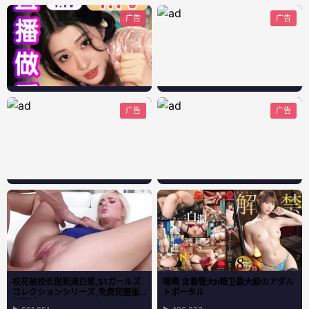
广告
广告
广告
广告
校花被校长做到流白浆,S1ガールズ
嗯啊 含着粗大h暗卫最大級のアダル
コレクションシリーズ,免费完整版
トポータル
无删减